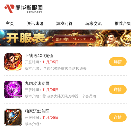
主页
资讯速递
游戏问答
玩家交流
推荐合集
更新时间：2025-11-05
上线送400充值
详情
开服时间：
11月/05日
版本介绍：
？送400路费10全满10通关
九幽攻速专属
详情
开服时间：
11月/05日
版本介绍：
荐 超多大陆无限刀神器一个会员闯
独家沉默首区
详情
开服时间：
11月/05日
版本介绍：