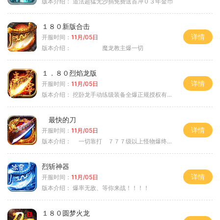
版本介绍：
道法超猛无沙捐免费送首冲０３年金币
１８０新版合击
详情
开服时间：
11月/05日
版本介绍：
魔龙教主爆一切
１．８０烈焰龙版
详情
开服时间：
11月/05日
版本介绍：
挖卧龙手动练级装备全爆正规授权有保障
最快的刀
详情
开服时间：
11月/05日
版本介绍：
一切靠打 ７７７级以上怪物爆终极
烈斩神器
详情
开服时间：
11月/05日
版本介绍：
爆率无敌、等你来战！！！！
１８０圆梦火龙