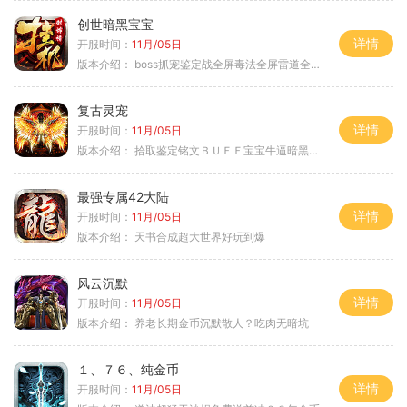
创世暗黑宝宝
详情
开服时间：
11月/05日
版本介绍：
boss抓宠鉴定战全屏毒法全屏雷道全屏狗
复古灵宠
详情
开服时间：
11月/05日
版本介绍：
拾取鉴定铭文ＢＵＦＦ宝宝牛逼暗黑属性
最强专属42大陆
详情
开服时间：
11月/05日
版本介绍：
天书合成超大世界好玩到爆
风云沉默
详情
开服时间：
11月/05日
版本介绍：
养老长期金币沉默散人？吃肉无暗坑
１、７６、纯金币
详情
开服时间：
11月/05日