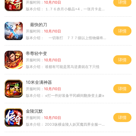
详情
开服时间：
10月/10日
版本介绍：
１.７６赤月小极品+4，一张月卡走天涯b
最快的刀
详情
开服时间：
10月/10日
版本介绍：
一切靠打 ７７７级以上怪物爆终极
帝尊轻中变
详情
开服时间：
10月/10日
版本介绍：
谁都有可能是黑马逆袭就在下只怪
10米全满神器
详情
开服时间：
10月/10日
版本介绍：
≤打一件好装备平民瞬间翻身变土豪≥
金陵沉默
详情
开服时间：
10月/10日
版本介绍：
2003纵横金陵人妖冥魔四界全服一切靠