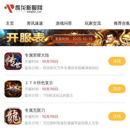
主页
资讯速递
游戏问答
玩家交流
推荐合集
更新时间：2025-10-10
专属荣耀大陆
详情
开服时间：
10月/10日
版本介绍：
绝无暗坑万件专属倍攻隐藏满地光柱
１７６特色复古
详情
开服时间：
10月/10日
版本介绍：
176你没玩过的复古
专属无限刀
详情
开服时间：
10月/10日
版本介绍：
万元限时装备狂暴爆率超高散人天堂