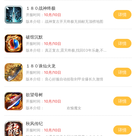
１８０战神终极
详情
开服时间：
10月/10日
版本介绍：
战神复古开天终极无捐献无顶榜地图
破馆沉默
详情
开服时间：
10月/10日
版本介绍：
真正复古,震天终极,找回03年乐趣,不搞花里胡
１８０诛仙火龙
详情
开服时间：
10月/10日
版本介绍：
良心好服自动拾取剑甲全爆长久激情
欲望母树
详情
开服时间：
10月/10日
版本介绍：
欢愉魔女
秋风传纪
详情
开服时间：
10月/10日