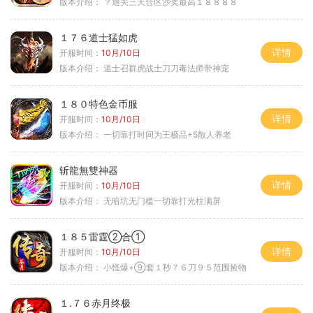
版本介绍：
？通关三天合区沙奖最高１８８８８
１７６道士猛如虎
详情
开服时间：
10月/10日
版本介绍：
道士召群虎战士刀刀毒法师带神宠
１８０特色金币服
详情
开服时间：
10月/10日
版本介绍：
一切靠打时间为王极品+5散人养老
斩龍無雙神器
详情
开服时间：
10月/10日
版本介绍：
无暗坑无门槛一切靠打光柱满屏
１８５雷霆②合①
详情
开服时间：
10月/10日
版本介绍：
小怪爆+⑨套１秒７６刀９５范围捡物
１.７６赤月终极