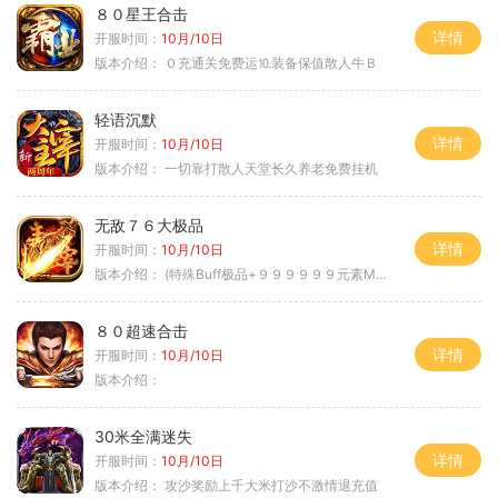
８０星王合击
详情
开服时间：
10月/10日
版本介绍：
０充通关免费运⒑装备保值散人牛Ｂ
轻语沉默
详情
开服时间：
10月/10日
版本介绍：
一切靠打散人天堂长久养老免费挂机
无敌７６大极品
详情
开服时间：
10月/10日
版本介绍：
(特殊Buff极品+９９９９９９元素Max）
８０超速合击
详情
开服时间：
10月/10日
版本介绍：
30米全满迷失
详情
开服时间：
10月/10日
版本介绍：
攻沙奖励上千大米打沙不激情退充值